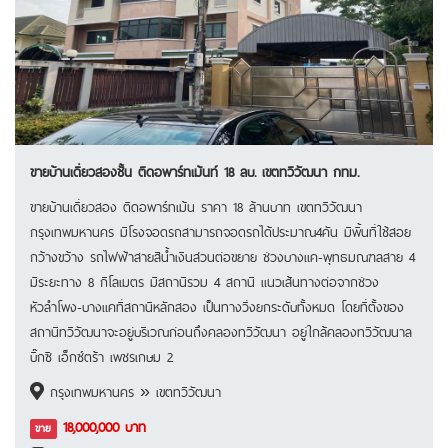
ขายบ้านเดี่ยวสองชั้น ติดอพาร์ทเม้นท์ 18 ลบ. เขตทวีวัฒนา กทม.
ขายบ้านเดี่ยวสอง ติดอพาร์ทเม้น ราคา 18 ล้านบาท เขตทวีวัฒนา
กรุงเทพมหานคร มีโรงจอดรถสามารถจอดรถได้ประมาณ4คัน มีพื้นที่ใช้สอย
กว้างขว้าง รถไฟฟ้าสายสีน้ำเงินส่วนต่อขยาย ช่วงบางแค-พุทธมณฑลสาย 4
มีระยะทาง 8 กิโลเมตร มีสถานีรวม 4 สถานี แนวเส้นทางต่อจากช่วง
หัวลำโพง-บางแคที่สถานีหลักสอง เป็นทางวิ่งยกระดับทั้งหมด โดยที่ตั้งของ
สถานีทวีวัฒนาจะอยู่บริเวณก่อนถึงคลองทวีวัฒนา อยู่ใกล้คลองทวีวัฒนาล
บิ๊กซี เอ็กซ์ตร้า เพชรเกษม 2
กรุงเทพมหานคร » เขตทวีวัฒนา
18,000,000 บาท
ขาย