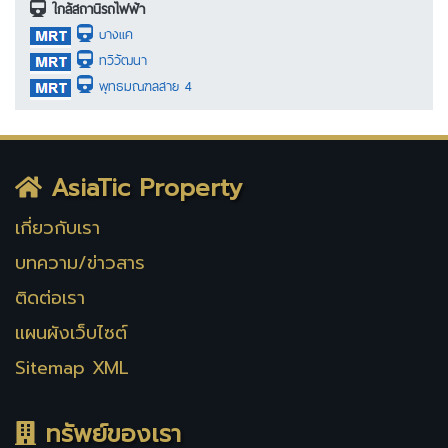
ใกล้สถานีรถไฟฟ้า
บางแค
ทวีวัฒนา
พุทธมณฑลสาย 4
AsiaTic Property
เกี่ยวกับเรา
บทความ/ข่าวสาร
ติดต่อเรา
แผนผังเว็บไซต์
Sitemap XML
ทรัพย์ของเรา