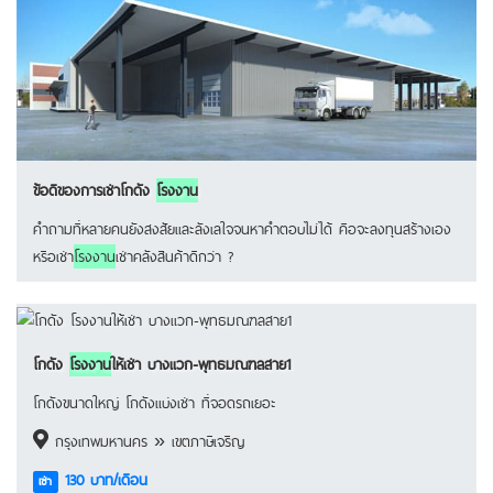
ข้อดีของการเช่าโกดัง
โรงงาน
คำถามที่หลายคนยังสงสัยและลังเลใจจนหาคำตอบไม่ได้ คือจะลงทุนสร้างเอง
หรือเช่า
โรงงาน
เช่าคลังสินค้าดีกว่า ?
โกดัง
โรงงาน
ให้เช่า บางแวก-พุทธมณฑลสาย1
โกดังขนาดใหญ่ โกดังแบ่งเช่า ที่จอดรถเยอะ
กรุงเทพมหานคร » เขตภาษีเจริญ
130 บาท/เดือน
เช่า