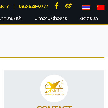
ERTY
|
092-628-0777
ฝากขาย/เช่า
บทความ/ข่าวสาร
ติดต่อเรา