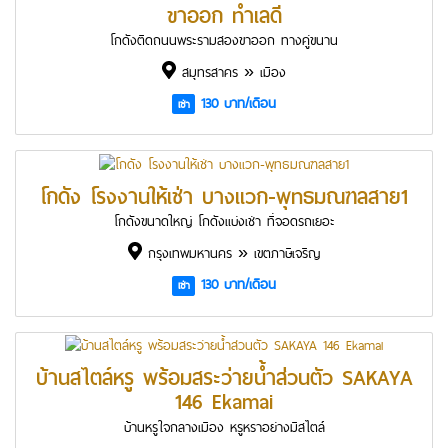
ขาออก ทำเลดี
โกดังติดถนนพระรามสองขาออก ทางคู่ขนาน
สมุทรสาคร » เมือง
130 บาท/เดือน
เช่า
โกดัง โรงงานให้เช่า บางแวก-พุทธมณฑลสาย1
โกดังขนาดใหญ่ โกดังแบ่งเช่า ที่จอดรถเยอะ
กรุงเทพมหานคร » เขตภาษีเจริญ
130 บาท/เดือน
เช่า
บ้านสไตล์หรู พร้อมสระว่ายน้ำส่วนตัว SAKAYA
146 Ekamai
บ้านหรูใจกลางเมือง หรูหราอย่างมีสไตล์