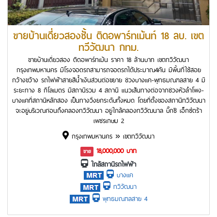
ขายบ้านเดี่ยวสองชั้น ติดอพาร์ทเม้นท์ 18 ลบ. เขต
ทวีวัฒนา กทม.
ขายบ้านเดี่ยวสอง ติดอพาร์ทเม้น ราคา 18 ล้านบาท เขตทวีวัฒนา
กรุงเทพมหานคร มีโรงจอดรถสามารถจอดรถได้ประมาณ4คัน มีพื้นที่ใช้สอย
กว้างขว้าง รถไฟฟ้าสายสีน้ำเงินส่วนต่อขยาย ช่วงบางแค-พุทธมณฑลสาย 4 มี
ระยะทาง 8 กิโลเมตร มีสถานีรวม 4 สถานี แนวเส้นทางต่อจากช่วงหัวลำโพง-
บางแคที่สถานีหลักสอง เป็นทางวิ่งยกระดับทั้งหมด โดยที่ตั้งของสถานีทวีวัฒนา
จะอยู่บริเวณก่อนถึงคลองทวีวัฒนา อยู่ใกล้คลองทวีวัฒนาล บิ๊กซี เอ็กซ์ตร้า
เพชรเกษม 2
กรุงเทพมหานคร » เขตทวีวัฒนา
18,000,000 บาท
ขาย
ใกล้สถานีรถไฟฟ้า
บางแค
ทวีวัฒนา
พุทธมณฑลสาย 4